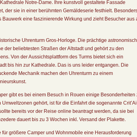
athedrale Notre-Dame. Ihre kunstvoll gestaltete Fassade
, der sie in einer berühmten Gemäldeserie festhielt. Besonders
as Bauwerk eine faszinierende Wirkung und zieht Besucher aus a
historische Uhrenturm Gros-Horloge. Die prächtige astronomisc
 der beliebtesten Straßen der Altstadt und gehört zu den
ns. Von der Aussichtsplattform des Turms bietet sich ein
dt bis hin zur Kathedrale. Das is uns leider entgangen. Die
ndruckende Mechanik machen den Uhrenturm zu einem
enieurskunst.
er gibt es bei einem Besuch in Rouen einige Besonderheiten
Umweltzonen gehört, ist für die Einfahrt die sogenannte Crit’Ai
ollte bereits vor der Reise online beantragt werden, da sie bei
zedere dauert bis zu 3 Wochen inkl. Versand der Plakette.
e für größere Camper und Wohnmobile eine Herausforderung