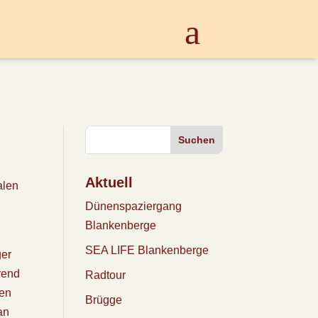
Suchen
Aktuell
alen
Dünenspaziergang
Blankenberge
SEA LIFE Blankenberge
ger
rend
Radtour
ten
Brügge
an