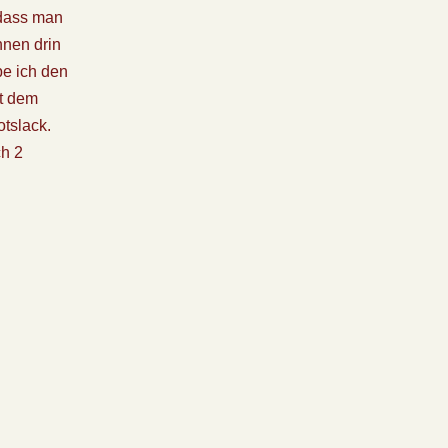
 dass man
nnen drin
be ich den
it dem
otslack.
ch 2