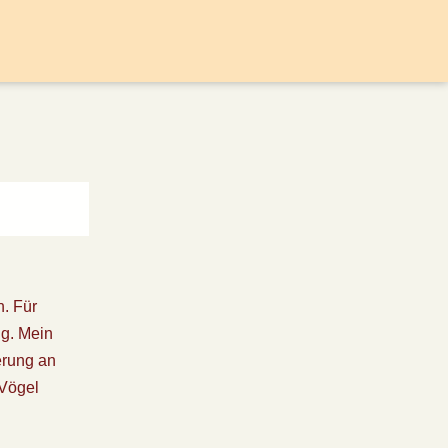
n. Für
ng. Mein
erung an
 Vögel