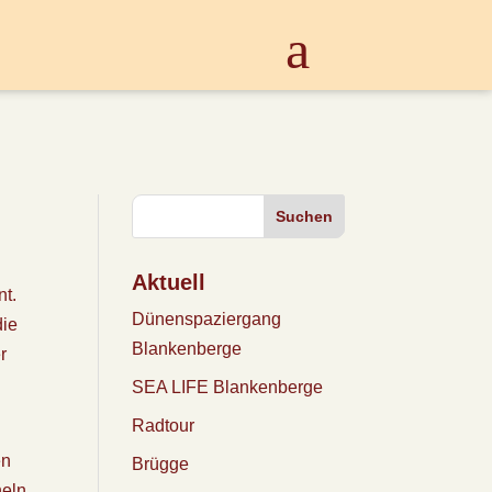
Suchen
Aktuell
nt.
Dünenspaziergang
die
Blankenberge
r
SEA LIFE Blankenberge
Radtour
en
Brügge
heln