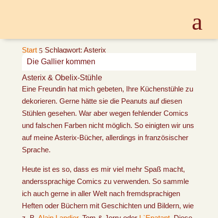
Start
Schlagwort: Asterix
5
Die Gallier kommen
Asterix & Obelix-Stühle
Eine Freundin hat mich gebeten, Ihre Küchenstühle zu
dekorieren. Gerne hätte sie die Peanuts auf diesen
Stühlen gesehen. War aber wegen fehlender Comics
und falschen Farben nicht möglich. So einigten wir uns
auf meine Asterix-Bücher, allerdings in französischer
Sprache.
Heute ist es so, dass es mir viel mehr Spaß macht,
anderssprachige Comics zu verwenden. So sammle
ich auch gerne in aller Welt nach fremdsprachigen
Heften oder Büchern mit Geschichten und Bildern, wie
z. B.
Alain Landier
, Tom & Jerry oder
L`Epatant
. Diese