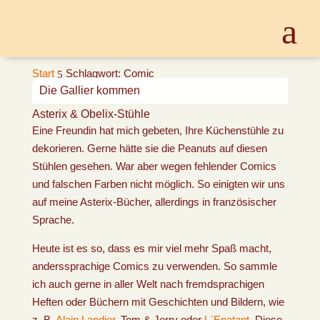
Start
Schlagwort: Comic
5
Die Gallier kommen
Asterix & Obelix-Stühle
Eine Freundin hat mich gebeten, Ihre Küchenstühle zu
dekorieren. Gerne hätte sie die Peanuts auf diesen
Stühlen gesehen. War aber wegen fehlender Comics
und falschen Farben nicht möglich. So einigten wir uns
auf meine Asterix-Bücher, allerdings in französischer
Sprache.
Heute ist es so, dass es mir viel mehr Spaß macht,
anderssprachige Comics zu verwenden. So sammle
ich auch gerne in aller Welt nach fremdsprachigen
Heften oder Büchern mit Geschichten und Bildern, wie
z. B.
Alain Landier
, Tom & Jerry oder
L`Epatant
. Diese