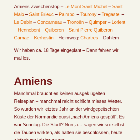
Amiens Zwischenstop –
Le Mont Saint Michel
–
Saint
Malo
–
Saint Brieuc
–
Paimpol
–
Tourony
–
Tregastel
–
Le Debin
–
Concarneau
–
Tronoën
–
Quimper
–
Lorient
–
Hennebont
–
Quiberon
–
Saint Pierre Quiberon
–
Carnac
–
Kerhostin
– Heimweg:
Chartres
– Dahlem
Wir haben ca. 18 Tage eingeplant – Dann fahren wir
mal los.
Amiens
Manchmal braucht es keinen ausgeklügelten
Reiseplan – manchmal reicht schlicht mieses Wetter.
So wurden wir letztes Jahr an der windgepeitschten
Küste der Normandie quasi „nach Amiens gespült“. Es
war Sonntag. Die Stadt? Nun ja… sagen wir so: selbst
die Tauben wirkten, als hätten sie beschlossen, heute