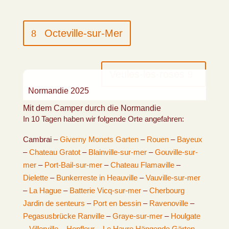
Octeville-sur-Mer
Veules-les-roses
Normandie 2025
Mit dem Camper durch die Normandie
In 10 Tagen haben wir folgende Orte angefahren:
Cambrai –
Giverny Monets Garten
–
Rouen
–
Bayeux
–
Chateau Gratot
–
Blainville-sur-mer
–
Gouville-sur-
mer
–
Port-Bail-sur-mer
–
Chateau Flamaville
–
Dielette
–
Bunkerreste in Heauville
–
Vauville-sur-mer
–
La Hague
–
Batterie Vicq-sur-mer
–
Cherbourg
Jardin de senteurs
–
Port en bessin
–
Ravenoville
–
Pegasusbrücke Ranville
–
Graye-sur-mer
–
Houlgate
–
Villerville
–
Honfleur
–
Le Havre Hängende Gärten
–