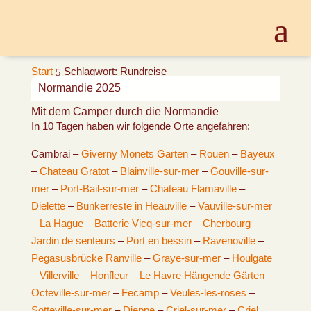
Start
Schlagwort: Rundreise
5
Normandie 2025
Mit dem Camper durch die Normandie
In 10 Tagen haben wir folgende Orte angefahren:
Cambrai –
Giverny Monets Garten
–
Rouen
–
Bayeux
–
Chateau Gratot
–
Blainville-sur-mer
–
Gouville-sur-
mer
–
Port-Bail-sur-mer
–
Chateau Flamaville
–
Dielette
–
Bunkerreste in Heauville
–
Vauville-sur-mer
–
La Hague
–
Batterie Vicq-sur-mer
–
Cherbourg
Jardin de senteurs
–
Port en bessin
–
Ravenoville
–
Pegasusbrücke Ranville
–
Graye-sur-mer
–
Houlgate
–
Villerville
–
Honfleur
–
Le Havre Hängende Gärten
–
Octeville-sur-mer
–
Fecamp
–
Veules-les-roses
–
Sotteville-sur-mer
–
Dieppe
–
Criel-sur-mer
–
Criel